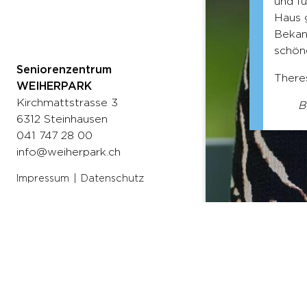
und fü
Atmos
feiern
Haus 
mag me
Famil
Bekann
Zusam
schön
Anita
inter
Leben
Seniorenzentrum
There
Bew
WEIHERPARK
Aldija
Kirchmattstrasse 3
Bew
6312 Steinhausen
Team
041 747 28 00
info@weiherpark.ch
Impressum
Datenschutz