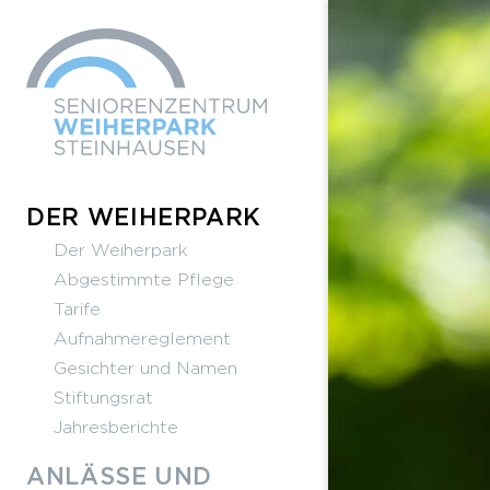
DER WEIHERPARK
Der Weiherpark
Abgestimmte Pflege
Tarife
Aufnahmereglement
Gesichter und Namen
Stiftungsrat
Jahresberichte
ANLÄSSE UND